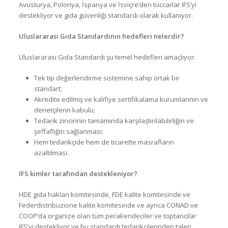
Avusturya, Polonya, İspanya ve İsviçre’den tüccarlar IFS’yi
destekliyor ve gıda güvenliği standardı olarak kullanıyor.
Uluslararası Gıda Standardının hedefleri nelerdir?
Uluslararası Gıda Standardı şu temel hedefleri amaçlıyor:
Tek tip değerlendirme sistemine sahip ortak bir
standart;
Akredite edilmiş ve kalifiye sertifikalama kurumlarının ve
denetçilerin kabulü;
Tedarik zincirinin tamamında karşılaştırılabilirliğin ve
şeffaflığın sağlanması;
Hem tedarikçide hem de ticarette masrafların
azaltılması.
IFS kimler tarafından destekleniyor?
HDE gıda hakları komitesinde, FDE kalite komitesinde ve
Federdistribuzione kalite komitesinde ve ayrıca CONAD ve
COOP’da organize olan tüm perakendeciler ve toptancılar
IFS’yi destekliyor ve bu standardı tedarikçilerinden talep