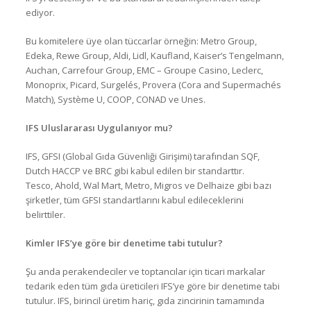
ediyor.
Bu komitelere üye olan tüccarlar örneğin: Metro Group,
Edeka, Rewe Group, Aldi, Lidl, Kaufland, Kaiser’s Tengelmann,
Auchan, Carrefour Group, EMC – Groupe Casino, Leclerc,
Monoprix, Picard, Surgelés, Provera (Cora and Supermachés
Match), Système U, COOP, CONAD ve Unes.
IFS Uluslararası Uygulanıyor mu?
IFS, GFSI (Global Gıda Güvenliği Girişimi) tarafından SQF,
Dutch HACCP ve BRC gibi kabul edilen bir standarttır.
Tesco, Ahold, Wal Mart, Metro, Migros ve Delhaize gibi bazı
şirketler, tüm GFSI standartlarını kabul edileceklerini
belirttiler.
Kimler IFS’ye göre bir denetime tabi tutulur?
Şu anda perakendeciler ve toptancılar için ticari markalar
tedarik eden tüm gıda üreticileri IFS’ye göre bir denetime tabi
tutulur. IFS, birincil üretim hariç, gıda zincirinin tamamında