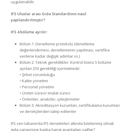
uygulanabilir.
IFS Uluslar arası Gıda Standardının nasıl
yapılandırılmıştır?
IFS 4 bölüme ayrılır:
Bölüm 1: Denetleme protokolü (denetleme
değerlendirmesi, denetlemenin yapılması, sertifika
verilene kadar değişik adımlar vs.)
Bölüm 2: Teknik gereklilikler: Kontrol listesi 5 bölüme
ayrılan 250 gerekliliği içermektedir:
• Şirket sorumluluğu
• Kalite yönetimi
• Personel yönetimi
• Üretim süreci/ imalat süreci
• Önlemler, analizler, iyileştirmeler
Bölüm 3: Akreditasyon kurumları, sertifikalama kurumları
ve denetçilerden talep edilenler
IFS veri tabanında IFS denetimleri altında listelenmiş olmak
gıda sanayisine başka hangi avantajları sağlar?