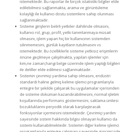
istemektedir. Bu raporlar ile birçok istatistiki bilgiler elde
edilebilmesi sağlanmakta, arama ve görüntüleme
kolaylığı ile kullanıcı dostu sistemlere sahip olunması
sağlanmaktadır.
Sisteme girişlerin belirli yetkiler dahilinde olmasını,
kullanıcı rol, grup, profil, yetki tanımlanmaya müsait
olmasını, işlem yapan hiç bir kullanıcının sistemden
silinmemesini, günlük kayıtların tutulmasını vs
istemektedir. Bu özelliklerle sisteme yetkisiz erişimlerin
önüne geçilmeye çalışılmakta, yapılan işlemler için
kim,ne zaman,hangi belge üzerinde işlem yaptığı bilgileri
ile deliller elde edilmesi sağlanmaktadır.
Sistemin çevrimiçi yardıma sahip olmasını, endüstri
standardı haline gelmiş kelime işlemci programlarıyla
entegre bir şekilde çalışarak bu uygulamalar içerisinden
de sisteme doküman kazandırabilmesini, normal işletim
koşullarında performans göstermesini, saklama ünitesi
bozukluklarını peryodik olarak karşılaştıracak
fonksiyonlar içermesini istemektedir. Çevrimiçi yardım
sayesinde sistem hakkında bilgisi olmayan kullanıcı da
sistemi kullanabilmektedir. Sistemin diğer kelime işlemci
programlarıyla entegre çalışması sayesinde günümüzde