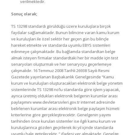
verilmektedir.
Sonuç olarak;
TS 13298 standardı görüldüğü üzere kuruluşlara birçok
faydalar sağlamaktadır. Bunun bilincine varan kamu kurum
ve kuruluşları ile özel sektör her geçen gün bu bilinçle
hareket etmekte ve standarda uyumlu EBYS sistemleri
edinmeye çalışmaktadır. Bu bağlamda standardtan belge
almak isteyen firmalar standardtaki her bir madde için test
senaryoları oluşturmalı ve her senaryoyu geçerlemeye
çalışmalıdır. 16 Temmuz 2008 Tarihli 26938 Sayılı Resmi
Gazetede yayınlanan Başbakanlık Genelgesinde “Kamu
kurum ve kuruluşları oluşturacakları elektronik belge yönetim
sistemlerinde TS 13298 no’lu standarda göre işlem yapacak,
ayrıca üretmiş oldukları elektronik belgenin kurumlar arası
paylaşımını www.devletarsivleri.gov.tr internet adresinde
belirlenen kurumlar arası elektronik belge paylaşım hizmeti
kriterlerine göre gerçekleştirecektir. Genelgenin yayımı
tarihinden önce kurulan sistemler ise ilgili kamu kurum ve
kuruluşlarınca gözden geçirilerek iki yıl içinde standarda
uyumlu hale getirilecektir. ” ifadesi yer almaktadır. Genelge