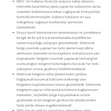
EBYS ‘ nin kullanıcı dostu bir arayüze sahip olmasını,
internette basit birkaç işlemi yapan bir kullanıcının da bu
sistemleri kullanmasına imkan sağlayacak fonksiyonlar,
kontrollü terminolojiler, kullanıcı hatalarını en aza
indirgemeyi sağlayan kısıtlamalar içermesini
istemektedir.
Dosya tasnif elemanlarının tanımlanması ve yönetilmesi
ile ilgili de bir çok kural tanımlamakta böylelikle bir
sistem bütünlüğü anlayışını getirmektedir. Elektronik
belge üzerinde yapılan her türlü işlemin kayıt altına
alınmasını istemekte ve bu kayıtların muhafazasını şart
koşmaktadır. Belgeler üzerinde yapılacak herhangi bir
usulsüzlüğün, belgenin bütünlüğünü bozacak her türlü
yaklaşımın önüne geçilmesi hedeflenmektedir.
Elektronik belgenin imha işlemini belirli şartlara
bağlayarak kurumsal hafızanın belkemiği olan
belgelerin kaybolmasının önüne geçmektedir. Elektronik
belgelerin çapraz referanslarla birbirine bağlanmasını
istemekte , böylelikle belge kopyalamanın önüne
geçilmekte ve bir belgenin gereksiz bir şekilde birden
fazla yerde olması engellenmektedir.
EBYS ‘nin dinamik bir raporlama yeteneğine sahip