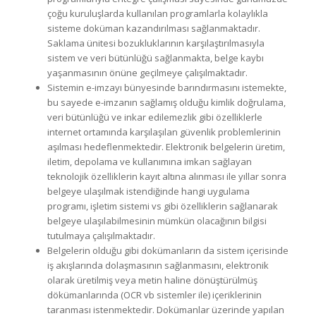
çoğu kuruluşlarda kullanılan programlarla kolaylıkla
sisteme doküman kazandırılması sağlanmaktadır.
Saklama ünitesi bozukluklarının karşılaştırılmasıyla
sistem ve veri bütünlüğü sağlanmakta, belge kaybı
yaşanmasının önüne geçilmeye çalışılmaktadır.
Sistemin e-imzayı bünyesinde barındırmasını istemekte,
bu sayede e-imzanın sağlamış olduğu kimlik doğrulama,
veri bütünlüğü ve inkar edilemezlik gibi özelliklerle
internet ortamında karşılaşılan güvenlik problemlerinin
aşılması hedeflenmektedir. Elektronik belgelerin üretim,
iletim, depolama ve kullanımına imkan sağlayan
teknolojik özelliklerin kayıt altına alınması ile yıllar sonra
belgeye ulaşılmak istendiğinde hangi uygulama
programı, işletim sistemi vs gibi özelliklerin sağlanarak
belgeye ulaşılabilmesinin mümkün olacağının bilgisi
tutulmaya çalışılmaktadır.
Belgelerin olduğu gibi dokümanların da sistem içerisinde
iş akışlarında dolaşmasının sağlanmasını, elektronik
olarak üretilmiş veya metin haline dönüştürülmüş
dökümanlarında (OCR vb sistemler ile) içeriklerinin
taranması istenmektedir. Dokümanlar üzerinde yapılan