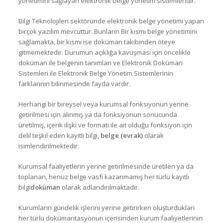
yönetimini sağlayan elektronik belge yönetim sistemleridir.
Bilgi Teknolojileri sektöründe elektronik belge yönetimi yapan
birçok yazılım mevcuttur. Bunların Bir kısmı belge yönetimini
sağlamakta, bir kısmı ise doküman takibinden öteye
gitmemektedir. Durumun açıklığa kavuşması için öncelikle
doküman ile belgenin tanımları ve Elektronik Doküman
Sistemleri ile Elektronik Belge Yönetim Sistemlerinin
farklarının bilinmesinde fayda vardır.
Herhangi bir bireysel veya kurumsal fonksiyonun yerine
getirilmesi için alınmış ya da fonksiyonun sonucunda
üretilmiş, içerik ilişki ve formatı ile ait olduğu fonksiyon için
delil teşkil eden kayıtlı bilgi,
belge (evrak)
olarak
isimlendirilmektedir.
Kurumsal faaliyetlerin yerine getirilmesinde üretilen ya da
toplanan, henüz belge vasfı kazanmamış her türlü kayıtlı
bilgi
doküman
olarak adlandırılmaktadır.
Kurumların gündelik işlerini yerine getirirken oluşturdukları
her türlü dokümantasyonun içerisinden kurum faaliyetlerinin