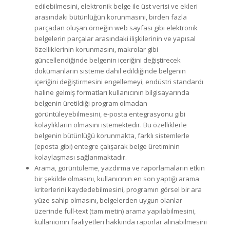
edilebilmesini, elektronik belge ile üst verisi ve ekleri
arasındaki bütünlüğün korunmasını, birden fazla
parçadan oluşan örneğin web sayfası gibi elektronik
belgelerin parçalar arasındaki ilişkilerinin ve yapısal
özelliklerinin korunmasını, makrolar gibi
güncellendiğinde belgenin içeriğini değiştirecek
dökümanların sisteme dahil edildiğinde belgenin
içeriğini değiştirmesini engellemeyi, endüstri standardı
haline gelmiş formatları kullanıcının bilgisayarında
belgenin üretildiği program olmadan
görüntüleyebilmesini, e-posta entegrasyonu gibi
kolaylıkların olmasını istemektedir. Bu özelliklerle
belgenin bütünlüğü korunmakta, farklı sistemlerle
(eposta gibi) entegre çalışarak belge üretiminin
kolaylaşması sağlanmaktadır.
Arama, görüntüleme, yazdırma ve raporlamaların etkin
bir şekilde olmasını, kullanıcının en son yaptığı arama
kriterlerini kaydedebilmesini, programın görsel bir ara
yüze sahip olmasını, belgelerden uygun olanlar
üzerinde full-text (tam metin) arama yapılabilmesini,
kullanıcının faaliyetleri hakkında raporlar alınabilmesini